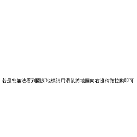
若是您無法看到園所地標請用滑鼠將地圖向右邊稍微拉動即可.